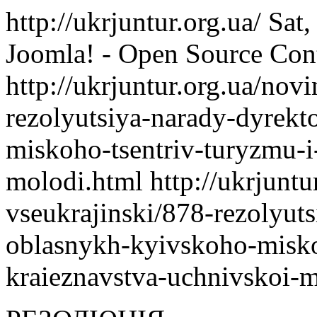
http://ukrjuntur.org.ua/
Sat
Joomla! - Open Source Co
http://ukrjuntur.org.ua/nov
rezolyutsiya-narady-dyrekt
miskoho-tsentriv-turyzmu-i
molodi.html
http://ukrjuntu
vseukrajinski/878-rezolyuts
oblasnykh-kyivskoho-misko
kraieznavstva-uchnivskoi-m