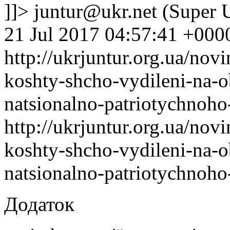
]]>
juntur@ukr.net
(Super U
21 Jul 2017 04:57:41 +000
http://ukrjuntur.org.ua/nov
koshty-shcho-vydileni-na-
natsionalno-patriotychnoh
http://ukrjuntur.org.ua/nov
koshty-shcho-vydileni-na-
natsionalno-patriotychnoh
Додаток