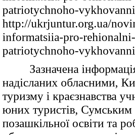
patriotychnoho-vykhovanni
http://ukrjuntur.org.ua/nov
informatsiia-pro-rehionaln
patriotychnoho-vykhovanni
Зазначена інформація с
надісланих обласними, К
туризму і краєзнавства уч
юних туристів, Сумським
позашкільної освіти та р