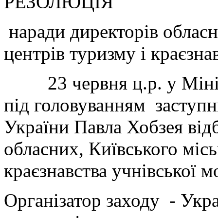
РЕЗОЛЮЦІЯ
наради директорів обласн
центрів туризму і краєзна
23 червня ц.р. у Мініст
під головуванням заступни
України Павла Хобзея від
обласних, Київського місь
краєзнавства учнівської м
Організатор заходу - Укр