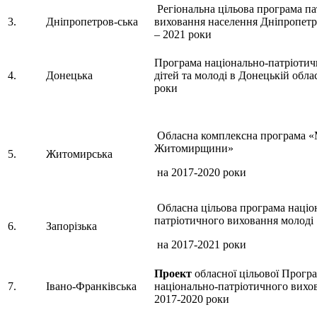
Регіональна цільова програма п
3.
Дніпропетров-ська
виховання населення Дніпропет
– 2021 роки
Програма національно-патріотич
4.
Донецька
дітей та молоді в Донецькій облас
роки
Обласна комплексна програма «
Житомирщини»
5.
Житомирська
на 2017-2020 роки
Обласна цільова програма націо
патріотичного виховання молоді
6.
Запорізька
на 2017-2021 роки
Проект
обласної цільової Програ
7.
Івано-Франківська
національно-патріотичного вихо
2017-2020 роки