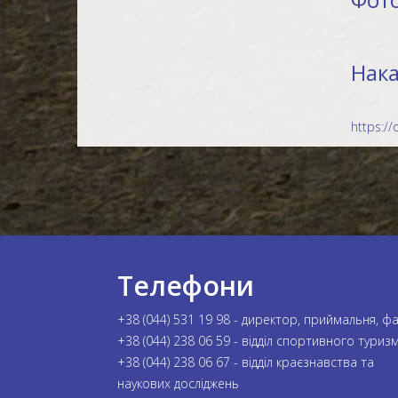
Нака
https:/
Телефони
+38 (044) 531 19 98 - директор, приймальня, ф
+38 (044) 238 06 59 - відділ спортивного туриз
+38 (044) 238 06 67 - відділ краєзнавства та
наукових досліджень