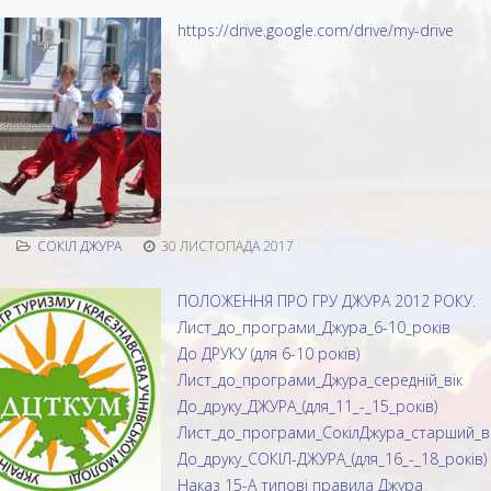
https://drive.google.com/drive/my-drive
СОКІЛ ДЖУРА
30 ЛИСТОПАДА 2017
ПОЛОЖЕННЯ ПРО ГРУ ДЖУРА 2012 РОКУ.
Лист_до_програми_Джура_6-10_рокiв
До ДРУКУ (для 6-10 рокiв)
Лист_до_програми_Джура_середнiй_вiк
До_друку_ДЖУРА_(для_11_-_15_рокiв)
Лист_до_програми_СокiлДжура_старший_вi
До_друку_СОКIЛ-ДЖУРА_(для_16_-_18_рокiв)
Наказ 15-А типові правила Джура