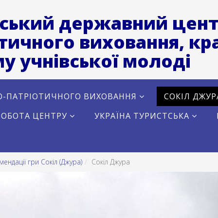
ський державний цент
тичного виховання, кра
у учнівської молоді
О-ПАТРІОТИЧНОГО ВИХОВАННЯ
СОКІЛ ДЖУР
РОБОТА ЦЕНТРУ
УКРАЇНА ТУРИСТСЬКА
ендації гри Сокіл (Джура)
Сокіл Джура