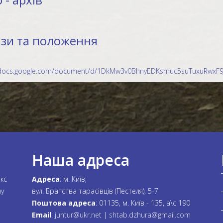
зи та положення
/docs.google.com/document/d/1DkMw3v0BhnyEDKsmuc5suTuxuRwxF9J
Наша адреса
акс
Адреса
: м. Київ,
му
вул. Братства тарасівців (Пестеля), 5-7
Поштова адреса
: 01135, м. Київ - 135, а\с 190
Email
:
juntur@ukr.net
|
shtab.dzhura@gmail.com