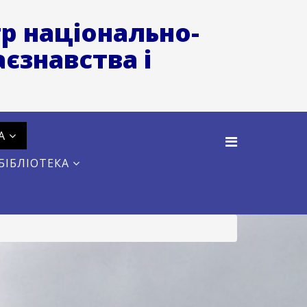
р національно-
єзнавства і
А
БІБЛІОТЕКА