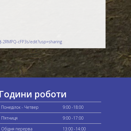
-2RMPQ-cFP3s/edit?usp=sharing
Години роботи
Понеділок - Четвер
9:00 -18:00
П’ятниця
9:00 -17:00
Обідня перерва
13:00 -14:00