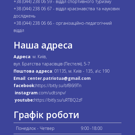
+38 (044) 238 06 59 - відділ спортивного туризму
+38 (044) 238 06 67 - відділ краєзнавства та наукових
досліджень
+38 (044) 238 06 66 - організаційно-педагогічний
відділ
Наша адреса
Адреса
: м. Київ,
вул. Братства тарасівців (Пестеля), 5-7
Поштова адреса
: 01135, м. Київ - 135, а\с 190
Email
:
center.patriotua@gmail.com
facebook:
https://bitly.su/bfB6l9Tn
instagram
.com/udtsnpv/
youtube:
https://bitly.su/uRTBQ2zF
Графік роботи
Понеділок - Четвер
9:00 -18:00