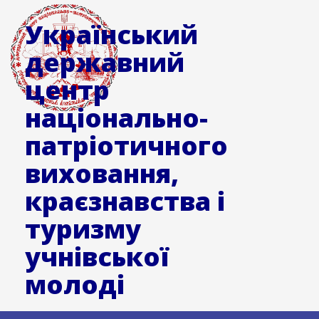
Український
державний
центр
національно-
патріотичного
виховання,
краєзнавства і
туризму
учнівської
молоді