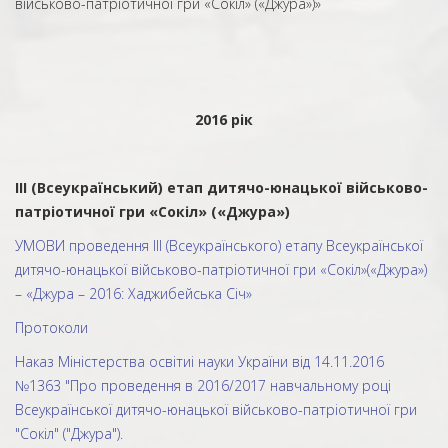
військово-патріотичної гри «Сокіл» («Джура»)»
2016 рік
ІІІ (Всеукраїнський) етап дитячо-юнацької військово-
патріотичної гри «Сокіл» («Джура»)
УМОВИ проведення ІІІ (Всеукраїнського) етапу Всеукраїнської
дитячо-юнацької військово-патріотичної гри «Сокіл»(«Джура»)
– «Джура – 2016: Хаджибейська Січ»
Протоколи
Наказ Міністерства освітиі науки України від 14.11.2016
№1363 "Про проведення в 2016/2017 навчальному році
Всеукраїнської дитячо-юнацької військово-патріотичної гри
"Сокіл" ("Джура").