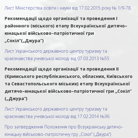
Лист Міністерства освіти і науки від 17.02.2015 року № 1/9-78
Рекомендації щодо організації та проведення І
районного (міського) етапу Всеукраїнської дитячо–
юнацької військово–патріотичної гри
„Сокіл”(„Джура”)
Лист Українського державного центру туризму та
краєзнавства учнівської молоді від 07.03.2013 №55
Рекомендації щодо організації та проведення ІI
(Кримського республіканського, обласних, Київського
та Севастопольського міських) етапу Всеукраїнської
дитячо–юнацької військово–патріотичної гри „Сокіл”
(„Джура”)
Лист Українського державного центру туризму та
краєзнавства учнівської молоді від 17.02.2014 №36
Про затвердження Положення про Всеукраїнську дитячо–
юнацьку військово–патріотичну гру „Сокіл” („Джура”)