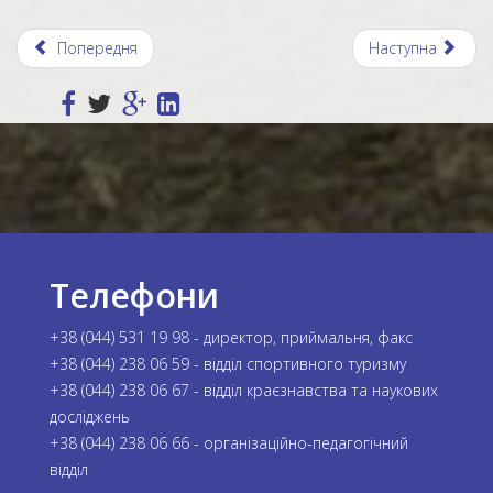
Попередня
Наступна
Телефони
+38 (044) 531 19 98 - директор, приймальня, факс
+38 (044) 238 06 59 - відділ спортивного туризму
+38 (044) 238 06 67 - відділ краєзнавства та наукових
досліджень
+38 (044) 238 06 66 - організаційно-педагогічний
відділ