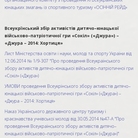
юнацьких змагань із спортивного туризму «ОСІННІЙ РЕЙД»
Всеукрїнський збір активістів дитячо–юнацької
військово–патріотичної гри «Сокіл» («Джура») –
«Джура – 2014: Хортиця»
Лист Міністерства освіти і науки, молоді та спорту України від
12.06.2014 № 1/9-307 "Про проведення Всеукраїнського
збору активістів дитячо–юнацької військово–патріотичної гри
«Сокіл» («Джура»)
УМОВИ проведення Всеукрїнського збору активістів дитячо–
юнацької військово–патріотичної гри «Сокіл» («Джура») –
«Джура – 2014: Хортиця»
Наказ Українського державного центру туризму і
краєзнавства учнівської молоді від 30.05.2014 №47-А "Про
проведення Всеукраїнського збору активістів дитячо–
юнацької військово–патріотичної гри «Сокіл» («Джура»)"