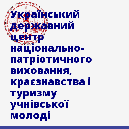
Український
державний
центр
національно-
патріотичного
виховання,
краєзнавства і
туризму
учнівської
молоді