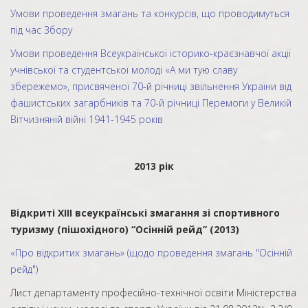
Умови проведення змагань та конкурсів, що проводимуться
під час Збору
Умови проведення Всеукраїнської історико-краєзнавчої акції
учнівської та студентської молоді «А ми тую славу
збережемо», присвяченої 70-й річниці звільнення України від
фашистських загарбників та 70-й річниці Перемоги у Великій
Вітчизняній війні 1941-1945 років
2013 рік
Відкриті XІІІ всеукраїнські змагання зі спортивного
туризму (пішохідного) “Осінній рейд” (2013)
«Про відкритих змагань» (щодо проведення змагань "Осінній
рейд")
Лист департаменту професійно-технічної освіти Міністерства