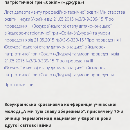
патріотичної гри «Сокіл» («Джура»)
Лист департаменту професійно-технічної освіти Міністерства
освіти і науки України від 21.05.2015 №3/3-9-339-15 "Про
проведення ІІІ (Всеукраїнського) етапу дитячо-юнацької
військово-патріотичної гри «Сокіл» («Джура») та умови
проведеннявід 21.05.2015 №3/3-9-339-15 "Про проведення ІІІ
(Всеукраїнського) етапу дитячо-юнацької військово-
патріотичної гри «Сокіл» («Джура») та умови проведеннявід
21.05.2015 №3/3-9-339-15 "Про проведення ІІІ
(Всеукраїнського) етапу дитячо-юнацької військово-
патріотичної гри «Сокіл» («Джура») та умови проведення
Протоколи гри
Всеукраїнська краєзнавча конференція учнівської
молоді „А ми тую славу збережемо”, присвячену 70-й
річниці перемоги над нацизмом у Європі в роки
Другої світової війни