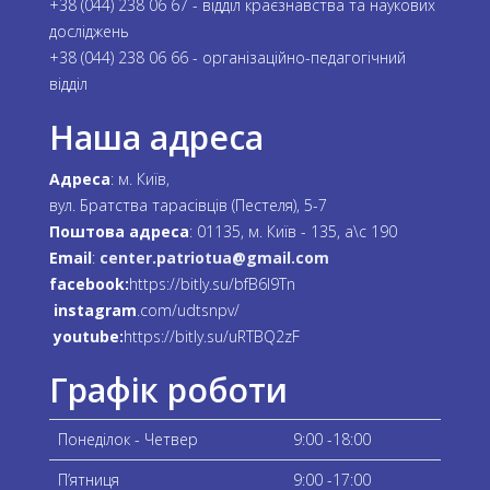
+38 (044) 238 06 67 - відділ краєзнавства та наукових
досліджень
+38 (044) 238 06 66 - організаційно-педагогічний
відділ
Наша адреса
Адреса
: м. Київ,
вул. Братства тарасівців (Пестеля), 5-7
Поштова адреса
: 01135, м. Київ - 135, а\с 190
Email
:
center.patriotua@gmail.com
facebook:
https://bitly.su/bfB6l9Tn
instagram
.com/udtsnpv/
youtube:
https://bitly.su/uRTBQ2zF
Графік роботи
Понеділок - Четвер
9:00 -18:00
П’ятниця
9:00 -17:00