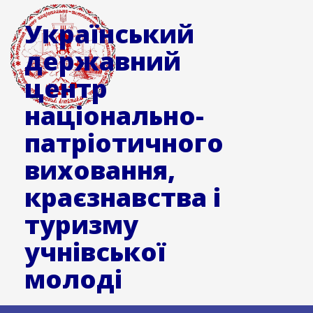
Український
державний
центр
національно-
патріотичного
виховання,
краєзнавства і
туризму
учнівської
молоді