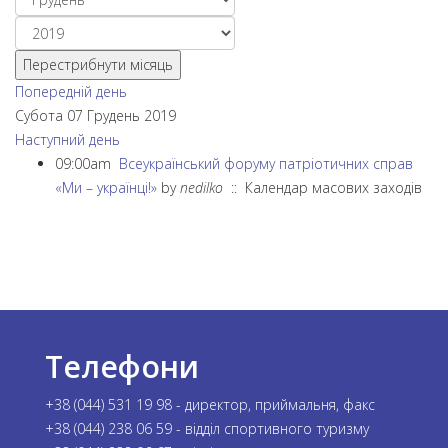
Перестрибнути місяць
Попередній день
Субота 07 Грудень 2019
Наступний день
09:00am
Всеукраїнський форуму патріотичних справ
«Ми – українці!»
by
nedilko
:: Календар масових заходів
Телефони
+38 (044) 531 19 98 - директор, приймальня, факс
+38 (044) 238 06 59 - відділ спортивного туризму