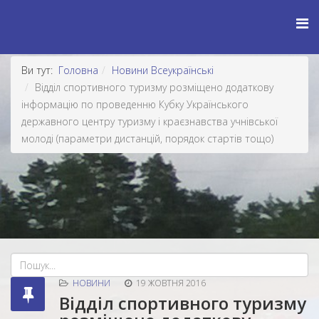
Ви тут:
Головна
Новини Всеукраїнські
Відділ спортивного туризму розміщено додаткову
інформацію по проведенню Кубку Українського
державного центру туризму і краєзнавства учнівської
молоді (параметри дистанцій, порядок стартів тощо)
НОВИНИ
19 ЖОВТНЯ 2016
Відділ спортивного туризму