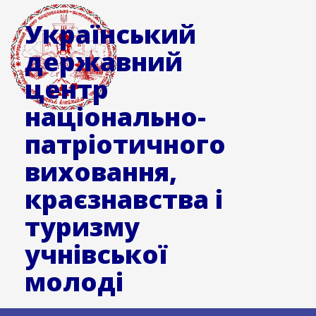
Український
державний
центр
національно-
патріотичного
виховання,
краєзнавства і
туризму
учнівської
молоді