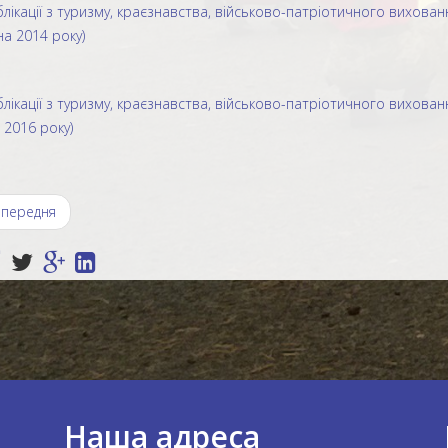
блікації з туризму, краєзнавства, військово-патріотичного вихованн
а 2014 року)
блікації з туризму, краєзнавства, військово-патріотичного виховання
 2016 року)
передня
Наша адреса