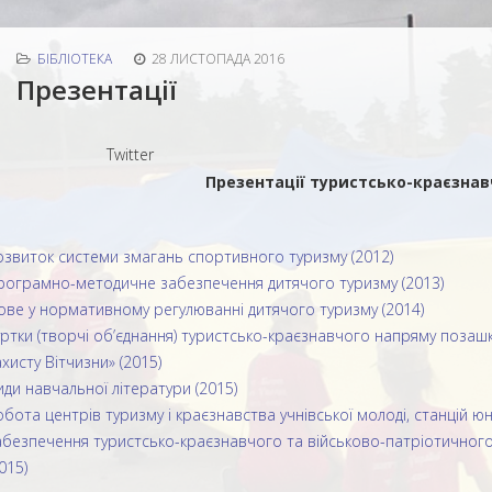
БІБЛІОТЕКА
28 ЛИСТОПАДА 2016
Презентації
Twitter
Презентації туристсько-краєзнав
озвиток системи змагань спортивного туризму (2012)
рограмно-методичне забезпечення дитячого туризму (2013)
ове у нормативному регулюванні дитячого туризму (2014)
уртки (творчі об’єднання) туристсько-краєзнавчого напряму позашкі
хисту Вітчизни» (2015)
иди навчальної літератури (2015)
обота центрів туризму і краєзнавства учнівської молоді, станцій 
абезпечення туристсько-краєзнавчого та військово-патріотичногон
015)