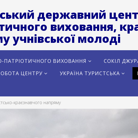
ський державний цент
тичного виховання, кра
у учнівської молоді
О-ПАТРІОТИЧНОГО ВИХОВАННЯ
СОКІЛ ДЖУР
РОБОТА ЦЕНТРУ
УКРАЇНА ТУРИСТСЬКА
стсько-краєзнавчого напряму