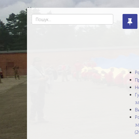
Р
П
Н
Г
за
В
Р
з
(2