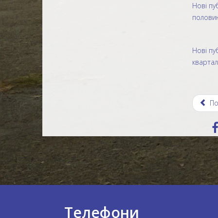
Нові пу
половин
Нові пу
квартал
По
Телефони