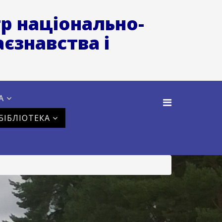
р національно-
єзнавства і
А
БІБЛІОТЕКА