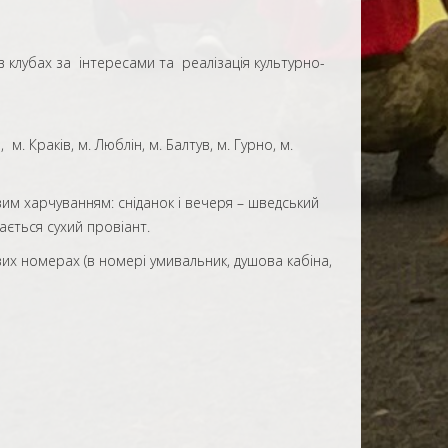
в клубах за інтересами та реалізація культурно-
. Краків, м. Люблін, м. Балтув, м. Гурно, м.
ськ
им харчуванням: сніданок і вечеря – шведський
ається сухий провіант.
их номерах (в номері умивальник, душова кабіна,