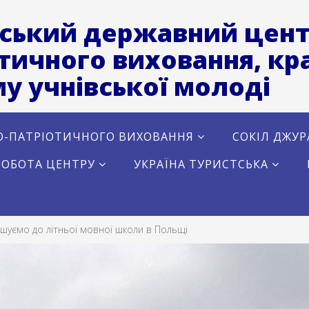
ський державний цент
тичного виховання, кра
у учнівської молоді
О-ПАТРІОТИЧНОГО ВИХОВАННЯ
СОКІЛ ДЖУР
РОБОТА ЦЕНТРУ
УКРАЇНА ТУРИСТСЬКА
шуємо до літньої мовної школи в Польщі