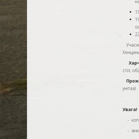
науково
19
1
ос
2
Учасник
Хенцини
Хар
стіл, о
Прожи
унітаз)
Уваг
- копі
- анкет