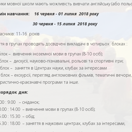
и мовної школи мають можливість вивчати англійську (або польс
н навчання:
16
червня -
01
липня 201
8
року
30
червня -
15
липня 201
8
року
сників: 11-16 років
 в групах проводять досвідчені викладачі в чотирьох блоках :
блок – вивчення іноземної мови в групах (8-10 осіб);
 блок – дискусії, науково-пізнавальні, рольові та спортивні ігри;
І блок – заняття в Центрах науки, клубах за інтересами
V блок – екскурсії, перегляд англомовних фільмів, тематичні вечори,
уристично-краєзнавчі програми та інше.
рядок дня:
00 : 9.00 – сніданок;
.00 : 14.00 – вивчення мови в групах (8-10 осіб);
.00 : 15.30 – обід;
.30 : 18.00 – заняття в наукових центрах, клубах за інтересами,