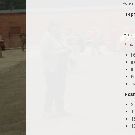
Учасник
Термі
Вік уча
Заняття
І 
ІІ
ІІ
I
т
Розпо
8.
10
15
15