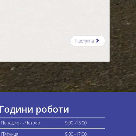
Наступна
Години роботи
Понеділок - Четвер
9:00 -18:00
П’ятниця
9:00 -17:00