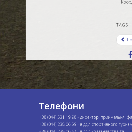
Коорди
TAGS:
По
Телефони
+38 (044) 531 19 98 - директор, приймальня, ф
+38 (044) 238 06 59 - відділ спортивного туриз
+38 (044) 238 06 67 - відділ краєзнавства та