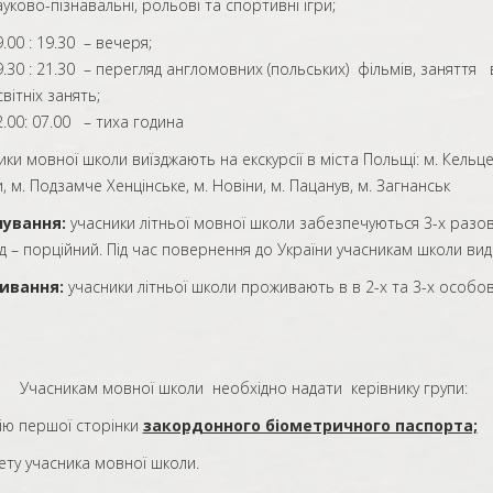
-пізнавальні, рольові та спортивні ігри;
.00 : 19.30 – вечеря;
9.30 : 21.30 – перегляд англомовних (польських) фільмів, заняття 
вітніх занять;
2.00: 07.00 – тиха година
и мовної школи виїзджають на екскурсії в міста Польщі: м. Кельце, м
, м. Подзамче Хенцінське, м. Новіни, м. Пацанув, м. Загнан
чування:
учасники літньої мовної школи забезпечуються 3-х разов
бід – порційний. Під час повернення до України учасникам школи вид
вання:
учасники літньої школи проживають в в 2-х та 3-х особов
а!
Учасникам мовної школи необхідно надати керівнику групи:
ю першої сторінки
закордонного біометричного паспорта;
у учасника мовної школи.