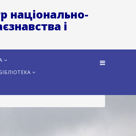
р національно-
єзнавства і
А
БІБЛІОТЕКА