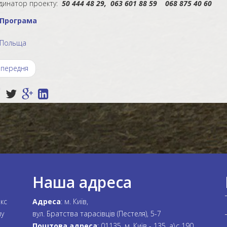
натор проекту:
50 444 48 29, 063 601 88 59 068 875 40 60
Програма
Польща
передня
Наша адреса
акс
Адреса
: м. Київ,
му
вул. Братства тарасівців (Пестеля), 5-7
Поштова адреса
: 01135, м. Київ - 135, а\с 190