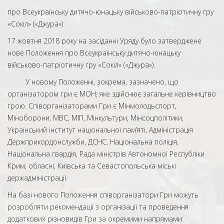
про Всеукраїнську дитячо-юнацьку військово-патріотичну гру
«Сокіл» («Джура»)
17 жовтня 2018 року на засіданні Уряду було затверджене
нове Положення про Всеукраїнську дитячо-юнацьку
військово-патріотичну гру «Сокіл» («Джура»).
У новому Положенні, зокрема, зазначено, що
організатором гри є МОН, яке здійснює загальне керівництво
грою. Співорганізаторами Гри є Мінмолодьспорт,
Міноборони, МВС, МІП, Мінкультури, Мінсоцполітики,
Український інститут національної пам’яті, Адміністрація
Держприкордонслужби, ДСНС, Національна поліція,
Національна гвардія, Рада міністрів Автономної Республіки
Крим, обласні, Київська та Севастопольська міські
держадміністрації.
На базі нового Положення співорганізатори Гри можуть
розробляти рекомендації з організації та проведення
додаткових різновидів Гри за окремими напрямами: