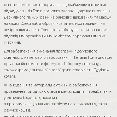
освітніх наметових таборувань є щонайменше дві ночівлі
підряд учасників Гри в польових умовах, щоденне виконання
Державного гімну України на ранкових шикуваннях та маршу
на слова Олеся Бабія «Зродились ми великої години» – на
вечірніх шикуваннях. Тривалість таборування визначається
відповідним організаційним комітетом з урахуванням віку
учасників.
Для забезпечення виконання програми підсумкового
освітнього наметового таборування I-III етапів Гри відповідні
організаційні комітети формують Таборову старшину, а
також окремо для кожної вікової групи створюють Суддівські
колегії.
Фінансування та матеріально-технічне забезпечення
проведення Гри здійснюються в межах коштів, передбачених
у місцевих бюджетах, зокрема
в програмах національно-патріотичного виховання, та за
рахунок коштів,
не заборонених законодавством. Витрати на організацію та