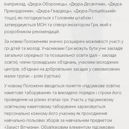
(наприклад, «Джура-Оборонець», «Джура-Десантник», «Джура-
Прикордонник», «Джура-Гвардієць», «Джура-Поліцейський»
тощо), які погоджуються з Головним штабом і
затверджуються МОН та співорганізатором Гри, який є
розробником рекомендацій.
За новим Положенням значно розширені можливості участі у
грі дітей та молоді. Учасниками Гри можуть бути учні закладів
загальної середньої та позашкільної освіти (далі – заклади
освіти), члени громадських об’єднань, учасники молодіжних
центрів, об’єднані на добровільних засадах у самовиховних
малих групах – роях (гуртках).
У новому Положенні вводиться поняття «підсумкове освітнє
наметове таборування» та викладено порядок і строки його
проведення на різних етапах гри. Участь у підсумковому
освітньому наметовому таборуванні зараховується
персонально кожному його учаснику як проходження
навчально-польових зборів за навчальним предметом
«Захист Вітчизни». Обов’язковим елементом підсумкових