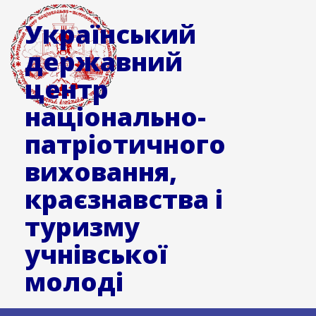
Український
державний
центр
національно-
патріотичного
виховання,
краєзнавства і
туризму
учнівської
молоді