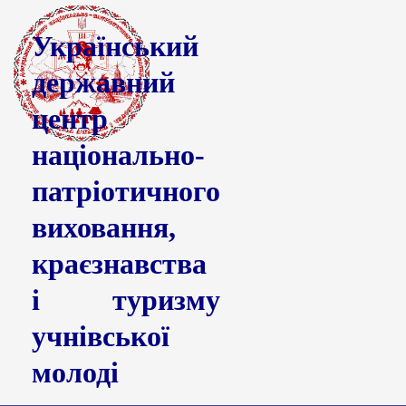
Український
державний
центр
національно-
патріотичного
виховання,
краєзнавства
і туризму
учнівської
молоді