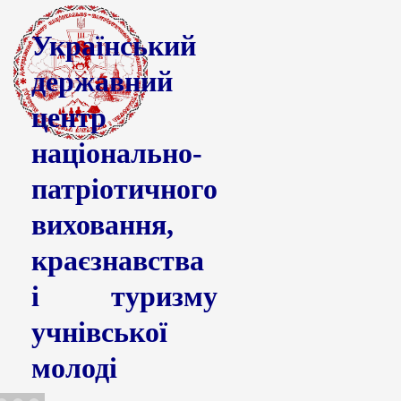
Український
державний
центр
національно-
патріотичного
виховання,
краєзнавства
і туризму
учнівської
молоді