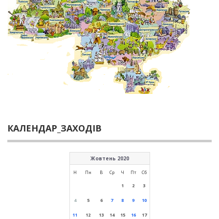
КАЛЕНДАР_ЗАХОДІВ
Жовтень 2020
Н
Пн
В
Ср
Ч
Пт
Сб
1
2
3
4
5
6
7
8
9
10
11
12
13
14
15
16
17