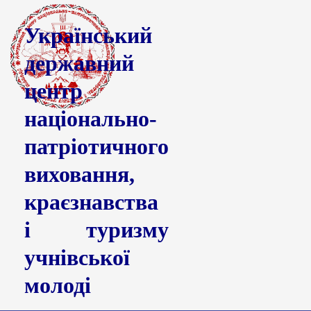
Український
державний
центр
національно-
патріотичного
виховання,
краєзнавства
і туризму
учнівської
молоді