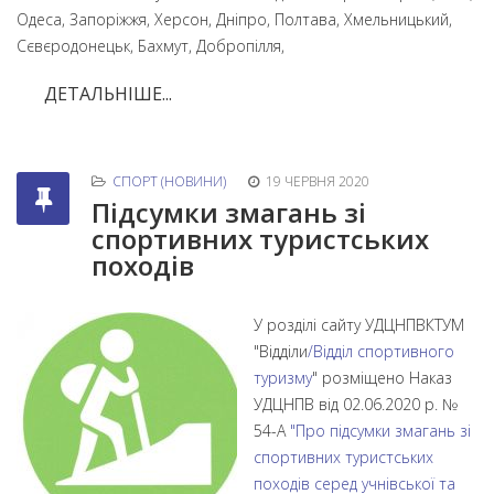
Одеса, Запоріжжя, Херсон, Дніпро, Полтава, Хмельницький,
Сєвєродонецьк, Бахмут, Добропілля,
ДЕТАЛЬНІШЕ...
СПОРТ (НОВИНИ)
19 ЧЕРВНЯ 2020
Підсумки змагань зі
спортивних туристських
походів
У розділі сайту УДЦНПВКТУМ
"Відділи
/
Відділ спортивного
туризму
" розміщено Наказ
УДЦНПВ від 02.06.2020 р. №
54-А
"Про підсумки змагань зі
спортивних туристських
походів серед учнівської та