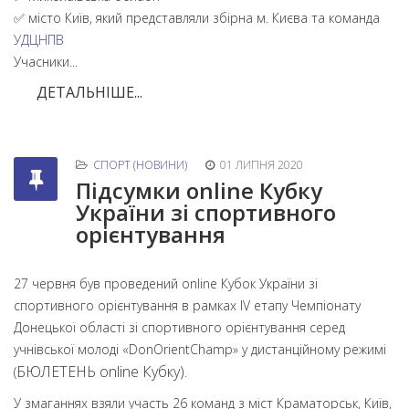
✅ місто Київ, який представляли збірна м. Києва та команда
УДЦНПВ
Учасники...
ДЕТАЛЬНІШЕ...
СПОРТ (НОВИНИ)
01 ЛИПНЯ 2020
Підсумки оnline Кубку
України зі спортивного
орієнтування
27 червня був проведений оnline Кубок України зі
спортивного орієнтування в рамках ІV етапу Чемпіонату
Донецької області зі спортивного орієнтування серед
учнівської молоді «DonOrientChamp» у дистанційному режимі
БЮЛЕТЕНЬ оnline Кубку
).
(
У змаганнях взяли участь 26 команд з міст Краматорськ, Київ,