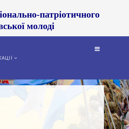
нально-патріотичного
вської молоді
КАЦІЇ