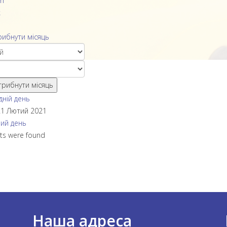
h
k
ибнути місяць
рибнути місяць
ній день
21 Лютий 2021
ий день
ts were found
Наша адреса