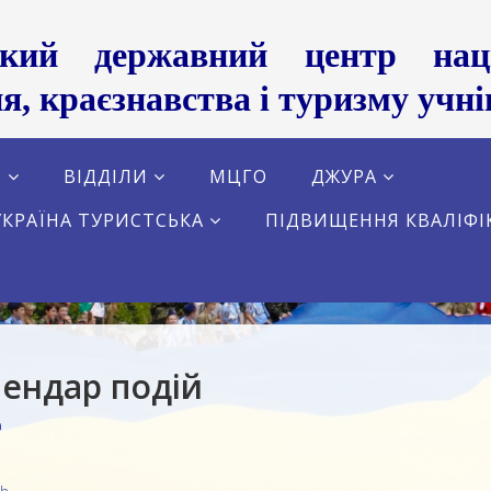
ький державний центр націо
я, краєзнавства і туризму учні
С
ВІДДІЛИ
МЦГО
ДЖУРА
УКРАЇНА ТУРИСТСЬКА
ПІДВИЩЕННЯ КВАЛІФІ
ендар подій