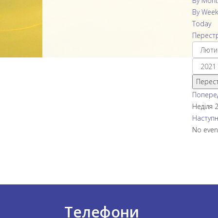
By Mont
By Wee
Today
Перестр
Перест
Поперед
Неділя 
Наступн
No even
Телефони