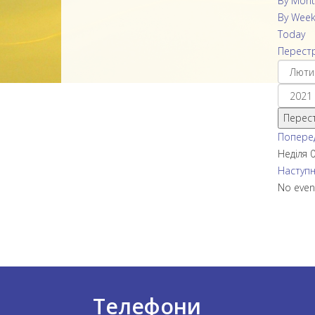
By Mont
By Wee
Today
Перестр
Перест
Поперед
Неділя 
Наступн
No even
Телефони