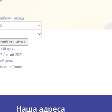
h
k
ибнути місяць
рибнути місяць
ній день
07 Лютий 2021
ий день
ts were found
Наша адреса