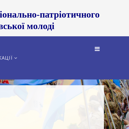
нально-патріотичного
вської молоді
КАЦІЇ