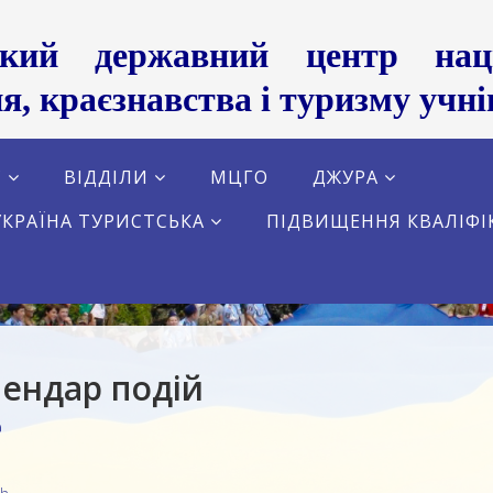
ький державний центр націо
я, краєзнавства і туризму учні
С
ВІДДІЛИ
МЦГО
ДЖУРА
УКРАЇНА ТУРИСТСЬКА
ПІДВИЩЕННЯ КВАЛІФІ
ендар подій