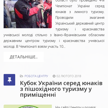
області було проведено 4-й
Чемпіонат України серед
юнаків з лижного туризму.
Проводили змагання
Український державний центр
туризму і краєзнавства
учнівської молоді спільно з Івано-Франківським обласним
державним центром туризму і краєзнавства учнівської
молоді. В Чемпіонаті взяли участь 10...
ДЕТАЛЬНІШЕ...
РОБОТА ЦЕНТРУ
02 ЛЮТОГО 2018
Кубок України серед юнаків
з пішохідного туризму у
приміщенні
На сайті Центру у розділі: