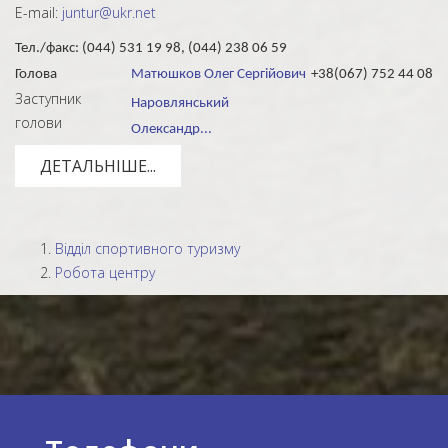
E-mail:
juntur@ukr.net
Тел./факс: (044) 531 19 98, (044) 238 06 59
Голова
Матюшков Олег Сергійович
+38(067) 752 44 08
Заступник
Наровлянський
голови
Олександр...
ДЕТАЛЬНІШЕ...
Відділ спортивного туризму
Робота центру