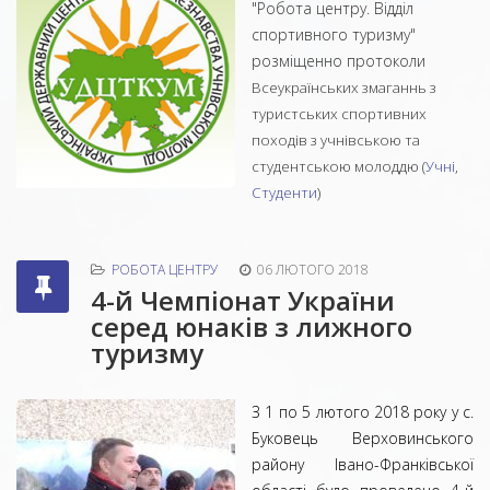
"Робота центру. Відділ
спортивного туризму"
розміщенно протоколи
Всеукраїнських змаганнь з
туристських спортивних
походів з учнівською та
студентською молоддю (
Учні
,
Студенти
)
РОБОТА ЦЕНТРУ
06 ЛЮТОГО 2018
4-й Чемпіонат України
серед юнаків з лижного
туризму
З 1 по 5 лютого 2018 року у с.
Буковець Верховинського
району Івано-Франківської