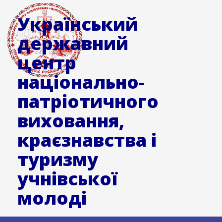
Український
державний
центр
національно-
патріотичного
виховання,
краєзнавства і
туризму
учнівської
молоді