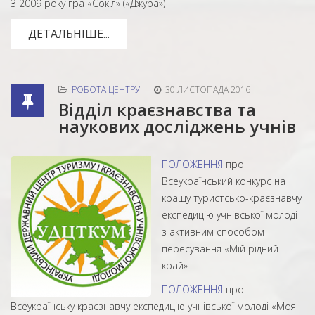
З 2009 року гра «Сокіл» («Джура»)
ДЕТАЛЬНІШЕ...
РОБОТА ЦЕНТРУ
30 ЛИСТОПАДА 2016
Відділ краєзнавства та
наукових досліджень учнів
ПОЛОЖЕННЯ
про
Всеукраїнський конкурс на
кращу туристсько-краєзнавчу
експедицію учнівської молоді
з активним способом
пересування «Мій рідний
край»
ПОЛОЖЕННЯ
про
Всеукраїнську краєзнавчу експедицію учнівської молоді «Моя