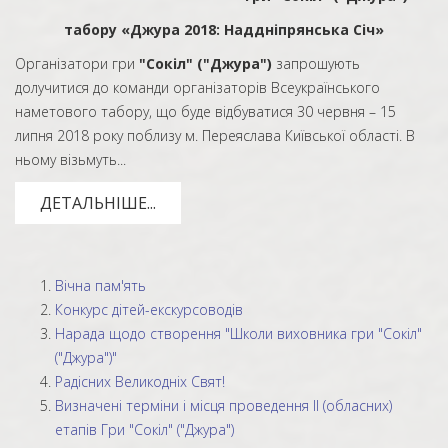
табору «Джура 2018: Наддніпрянська Січ»
Організатори гри
"Сокіл" ("Джура")
запрошують
долучитися до команди організаторів Всеукраїнського
наметового табору, що буде відбуватися 30 червня – 15
липня 2018 року поблизу м. Переяслава Київської області. В
ньому візьмуть...
ДЕТАЛЬНІШЕ...
Вічна пам'ять
Конкурс дітей-екскурсоводів
Нарада щодо створення "Школи виховника гри "Сокіл"
("Джура")"
Радісних Великодніх Свят!
Визначені терміни і місця проведення ІІ (обласних)
етапів Гри "Сокіл" ("Джура")