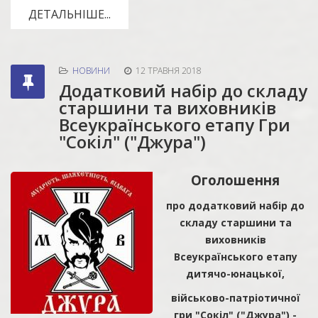
ДЕТАЛЬНІШЕ...
НОВИНИ
12 ТРАВНЯ 2018
Додатковий набір до складу
старшини та виховників
Всеукраїнського етапу Гри
"Сокіл" ("Джура")
Оголошення
про додатковий набір до
складу старшини та
виховників
Всеукраїнського етапу
дитячо-юнацької,
військово-патріотичної
гри "Сокіл" ("Джура") -