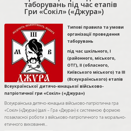
таборувань під час етапів
Гри «Сокіл» («Джура»)
Типові правила та умови
організації проведення
таборувань
під час шкільного, І
(районного, міського,
ОТГ), ІІ (обласного,
Київського міського) та ІІІ
(Всеукраїнського) етапів
Всеукраїнської дитячо-юнацької військово-
патріотичної гри «Сокіл» («Джура»)
Всеукраїнська дитячо-юнацька військово-патріотична гра
«Сокіл» («Джура») (далі – Гра «Джура») є системною формою
позакласної роботи з військово-патріотичного та морально-
етичного виховання...