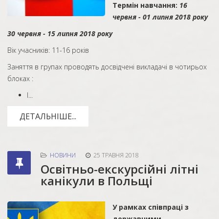
Термін навчання:
16
червня -
01
липня 201
8
року
30
червня -
15
липня 201
8
року
Вік учасників: 11-16 років
Заняття в групах проводять досвідчені викладачі в чотирьох
блоках :
І...
ДЕТАЛЬНІШЕ...
НОВИНИ
25 ТРАВНЯ 2018
Освітньо-екскурсійні літні
канікули в Польщі
У рамках співпраці з
державними