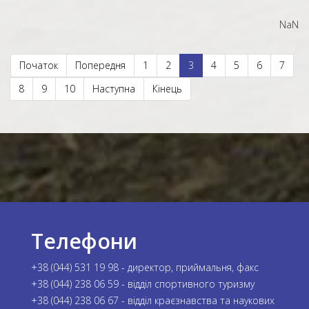
NaN
Початок
Попередня
1
2
3
4
5
6
7
8
9
10
Наступна
Кінець
Телефони
+38 (044) 531 19 98 - директор, приймальня, факс
+38 (044) 238 06 59 - відділ спортивного туризму
+38 (044) 238 06 67 - відділ краєзнавства та наукових