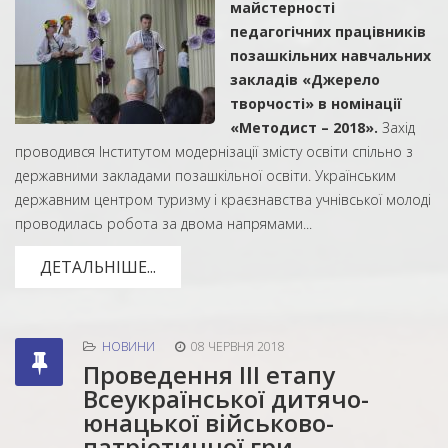
майстерності
педагогічних працівників
позашкільних навчальних
закладів «Джерело
творчості» в номінації
«Методист – 2018».
Захід
проводився Інститутом модернізації змісту освіти спільно з
державними закладами позашкільної освіти. Українським
державним центром туризму і краєзнавства учнівської молоді
проводилась робота за двома напрямами...
ДЕТАЛЬНІШЕ...
НОВИНИ
08 ЧЕРВНЯ 2018
Проведення ІІІ етапу
Всеукраїнської дитячо-
юнацької військово-
патріотичної гри