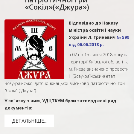
«Сокіл»(«Джура»)
Відповідно до Наказу
міністра освіти і науки
України Л. Гриневич
№ 599
від 06.06.2018 р.
з 02 по 15 липня 2018 року на
території Київської області та
м. Києва визначено провести
ІІІ (Всеукраїнський) етап
Всеукраїнської дитячо-юнацької військово-патріотичної гри
"Сокіл" ("Джура").
У зв"язку з чим, УДЦТКУМ були затверджені ряд
документів:
ДЕТАЛЬНІШЕ...