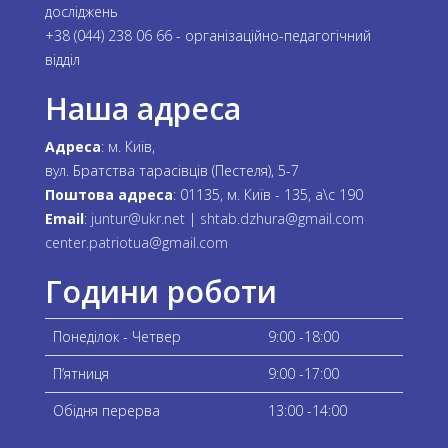
досліджень
+38 (044) 238 06 66 - організаційно-педагогічний
відділ
Наша адреса
Адреса
: м. Київ,
вул. Братства тарасівців (Пестеля), 5-7
Поштова адреса
: 01135, м. Київ - 135, а\с 190
Email
:
juntur@ukr.net
|
shtab.dzhura@gmail.com
center.patriotua@gmail.com
Години роботи
Понеділок - Четвер
9:00 -18:00
П’ятниця
9:00 -17:00
Обідня перерва
13:00 -14:00