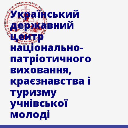
Український
державний
центр
національно-
патріотичного
виховання,
краєзнавства і
туризму
учнівської
молоді