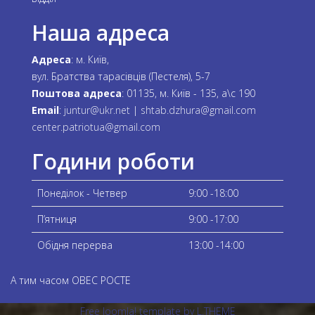
Наша адреса
Адреса
: м. Київ,
вул. Братства тарасівців (Пестеля), 5-7
Поштова адреса
: 01135, м. Київ - 135, а\с 190
Email
:
juntur@ukr.net
|
shtab.dzhura@gmail.com
center.patriotua@gmail.com
Години роботи
Понеділок - Четвер
9:00 -18:00
П’ятниця
9:00 -17:00
Обідня перерва
13:00 -14:00
А тим часом OBEC POCTE
Free Joomla! template by L.THEME