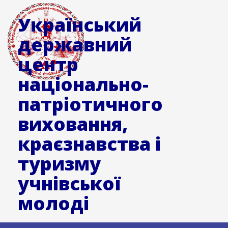
Український
державний
центр
національно-
патріотичного
виховання,
краєзнавства і
туризму
учнівської
молоді