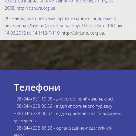
козацтва (навчально-методичний посібник); - с. Рудюк,
2008
,
http://dzhura.org.ua.
20.
Навчальна програма гуртка козацько-лицарського
виховання «Джура» (автор Бондарчук О.С.) – Лист ІІТЗО від
14.06.2012 № 14.1/12-Г-119
, http://ukrjuntur.org.ua.
Телефони
+38 (044) 531 19 98 - директор, приймальня, факс
+38 (044) 238 06 59 - відділ спортивного туризму
+38 (044) 238 06 67 - відділ краєзнавства та наукових
досліджень
+38 (044) 238 06 66 - організаційно-педагогічний
відділ