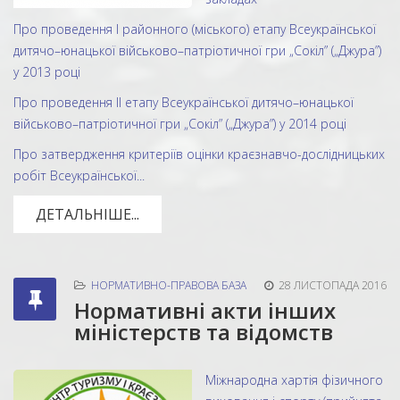
Про проведення І районного (міського) етапу Всеукраїнської
дитячо–юнацької військово–патріотичної гри „Сокіл” („Джура”)
у 2013 році
Про проведення ІI етапу Всеукраїнської дитячо–юнацької
військово–патріотичної гри „Сокіл” („Джура”) у 2014 році
Про затвердження критеріїв оцінки краєзнавчо-дослідницьких
робіт Всеукраїнської...
ДЕТАЛЬНІШЕ...
НОРМАТИВНО-ПРАВОВА БАЗА
28 ЛИСТОПАДА 2016
Нормативні акти інших
міністерств та відомств
Міжнародна хартія фізичного