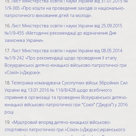
15.
Лист Міністерства освіти і науки України від 31.07.2015 №
1/9-365 «Про кошти на проведення заходів із національно-
патріотичного виховання дітей та молоді».
16.
Лист Міністерства освіти і науки України від 25.09.2015
№1/9-455 «Методичні рекомендації до відзначення Дня
захисника України».
17.
Лист Міністерства освіти і науки України від 08.05.2014
№1/9-242 «Про рекомендації щодо проведення ІІ етапу
Всеукраїнської дитячо-юнацької військово-патріотичної гри
«Сокіл» («Джура»)».
18.
Телеграма командувача Сухопутних військ Збройних Сил
України від 13.01.2016 № 116/8/428 щодо всебічного
сприяння в організації та проведенні Всеукраїнської дитячо-
юнацької військово-патріотичної гри "Сокіл" ("Джура") у 2016
році.
19.
«Муштровий впоряд дитячо-юнацької військово-
спортивної патріотичної гри «Сокіл» («Джура») українського