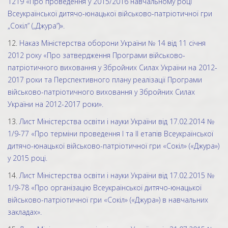
1219 «Про проведення у 2015/2016 навчальному році
Всеукраїнської дитячо-юнацької військово-патріотичної гри
„Сокіл” („Джура”)».
12.
Наказ Міністерства оборони України № 14 від 11 січня
2012 року «Про затвердження Програми військово-
патріотичного виховання у Збройних Силах України на 2012-
2017 роки та Перспективного плану реалізації Програми
військово-патріотичного виховання у Збройних Силах
України на 2012-2017 роки».
13.
Лист Міністерства освіти і науки України від 17.02.2014 №
1/9-77 «Про терміни проведення I та II етапів Всеукраїнської
дитячо-юнацької військово-патріотичної гри «Сокіл» («Джура»)
у 2015 році.
14.
Лист Міністерства освіти і науки України від 17.02.2015 №
1/9-78 «Про організацію Всеукраїнської дитячо-юнацької
військово-патріотичної гри «Сокіл» («Джура») в навчальних
закладах».